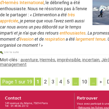
d’Hermès International
, le débriefing a été
enthousiaste. Nous ne résistons pas à l’envie
de le partager :
« L’intervention a été
très
appréciée
, je pense que vous l’avez senti aussi
car nous avons un peu débordé sur le temps
imparti et je n’ai que des retours
enthousiastes
. La promes
moment d’
évasion
et de
respiration
a été
largement tenue
.
organisé ce moment ! »
Lire la suite
Mot-clés :
aventure
,
Hermès
,
imprévisible
,
incertain
,
Jér
management
Page 1 sur 19
1
2
3
4
5
…
10
…
»
Contact
Retrouver
149 avenue du Maine, 75014 Paris
Vous avez participé à une
Tél : 01.48.06.23.12
›
Retrouvez les fiches sou