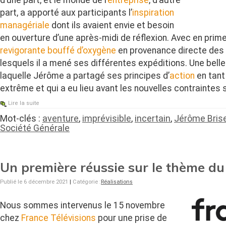
d’une part, et le monde de l’
entreprise
, d’autre
part, a apporté aux participants l’
inspiration
managériale
dont ils avaient envie et besoin
en ouverture d’une après-midi de réflexion. Avec en prime,
revigorante bouffé d’oxygène
en provenance directe des
lesquels il a mené ses différentes expéditions. Une bell
laquelle Jérôme a partagé ses principes d’
action
en tant
extrême et qui a eu lieu avant les nouvelles contraintes s
Lire la suite
Mot-clés :
aventure
,
imprévisible
,
incertain
,
Jérôme Bris
Société Générale
Un première réussie sur le thème du
Publié le 6 décembre 2021
|
Catégorie :
Réalisations
Nous sommes intervenus le 15 novembre
chez
France Télévisions
pour une prise de