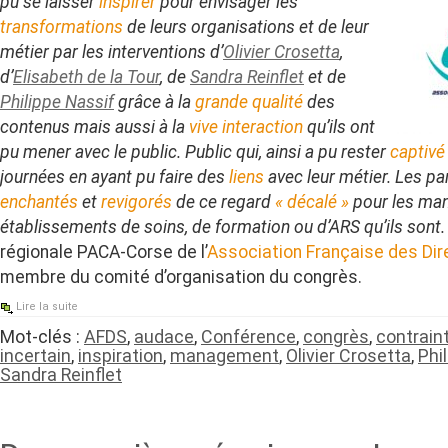
pu se laisser
inspirer
pour envisager les
transformations
de leurs organisations et de leur
métier par les interventions d’
Olivier Crosetta
,
d’
Elisabeth de la Tour
, de
Sandra Reinflet
et de
Philippe Nassif
grâce à la
grande qualité
des
contenus mais aussi à la
vive interaction
qu’ils ont
pu mener avec le public. Public qui, ainsi a pu rester
captivé
journées en ayant pu faire des
liens
avec leur métier. Les pa
enchantés
et
revigorés
de ce regard
« décalé »
pour les ma
établissements de soins, de formation ou d’ARS qu’ils sont.
régionale PACA-Corse de l’
Association Française des Dir
membre du comité d’organisation du congrès.
Lire la suite
Mot-clés :
AFDS
,
audace
,
Conférence
,
congrès
,
contrain
incertain
,
inspiration
,
management
,
Olivier Crosetta
,
Phi
Sandra Reinflet