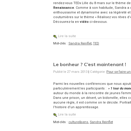
rendez-vous TEDx Lille du 8 mars sur le thème d
Renaissance
. Comme à son habitude, Sandra a 
enthousiasme et dynamisme avec sa légèreté et 
coutumières sur le thème « Réalisez vos rêves d’e
Découvrez-la en
vidéo
ci-dessous.
Lire la suite
Mot-clés :
Sandra Reinflet
,
TED
Le bonheur ? C’est maintenant !
Publié le 27 mars 2013
|
Catégorie :
Pour se faire un
Parmi les nouvelles conférences que nous ajouton
particulièrement les participants :
» 1 tour du mon
autour du monde à la rencontre de jeunes femmes q
Dans une prison, un désert, un bidonville, elles 
aucune règle, il est comme on le décide. Portrait
l’histoire d’un apprentissage.
Lire la suite
Mot-clés :
culture&sens
,
Sandra Reinflet