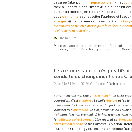
décalée (attention,
immense bol d’air
;-)) et
outil
face à l’incertain et à l’imprévisible et de finir a
autour du monde , en stop en Europe et à la renco
sous
contrainte
pour susciter l’audace et l’action
énergie
;-)). Le premier rendez-vous était :
« Les p
aventuriers en milieu extrême pour faire face à l’incerta
environnement contraint »
.
Lire la suite
Mot-clés :
Accompagnement managérial
,
art
,
auda
incertain
,
Jérôme Brisebourg
,
management
,
Sandra
Les retours sont « très positifs »
conduite du changement chez Cr
Publié le 5 février 2019
|
Catégorie :
Réalisations
« Je n’ai eu que des retours
très positifs
de votre inter
convention. C’est
unanime
! La belle
énergie
et les té
impressionné et galvanisé la salle. La partie « atelier 
vraiment très
appréciée
. Je n’ai jamais vu les équipe
d’ateliers. Les cas proposés à la fois proches mais pa
fait
réfléchir collectivement
. Et le résultat est
formidab
parfaitement répondu
à mes attentes. »
Marion Bretel
R&D chez Cromology qui est une entreprise fran