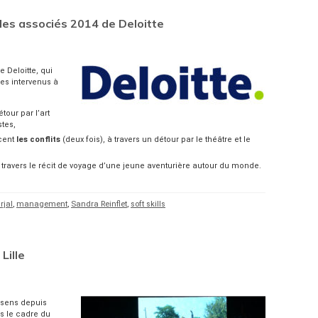
é des associés 2014 de Deloitte
 Deloitte, qui
es intervenus à
tour par l’art
tes,
cent
les conflits
(deux fois), à travers un détour par le théâtre et le
à travers le récit de voyage d’une jeune aventurière autour du monde.
rjal
,
management
,
Sandra Reinflet
,
soft skills
Lille
&sens depuis
s le cadre du