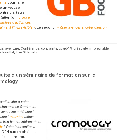
lante
pour faire
vec un voyage
ntre d’artistes
 (attention,
grosse
rincipes d’action des
in et à l’imprévisible »
. Le second :
« Oser, avancer et créer dans un
ce
,
aventure
,
Conférence
,
contrainte
,
covid-19
,
créativité
,
imprévisible
,
 Reinflet
,
The GBFoods
 suite à un séminaire de formation sur la
omology
vention hier à notre
moignages de Sandra ont
» avec Lise a été aussi
s aussi
motivées
autour
s trop les ont intéressés et
le
! Votre intervention a
, DRH supply chain et
çaise d’envergure