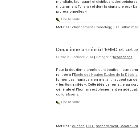
mondiale, fabriquant et distribuant des peintures
(notamment Tollens) et dont la signature est « L’a
professionnelles ».
Lire la suite
Mot-clés :
changement
,
Cromology
,
Lise Talbot
,
man
Deuxième année à l’EHED et cette 
Publié le 5 octobre 2014
|
Catégorie :
Réalisations
Pour la deuxième année consécutive, nous som
rentrée à l’
École des Hautes Études de la Décisi
former des managers en mettant l’accent sur ce 
« les Humanités »
. Cette idée de remettre au cœu
générale et l’humain est pleinement en adéquat
culture&sens.
Lire la suite
Mot-clés :
audace
,
EHED
,
management
,
Sandra Rein