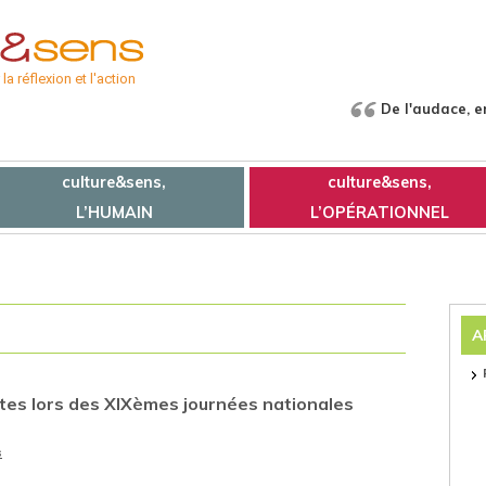
a réflexion et l'action
De l'audace, e
culture&sens,
culture&sens,
L’HUMAIN
L’OPÉRATIONNEL
A
tes lors des XIXèmes journées nationales
s