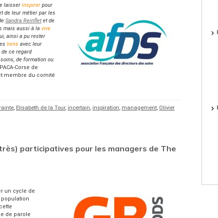
e laisser
inspirer
pour
t de leur métier par les
 de
Sandra Reinflet
et de
 mais aussi à la
vive
i, ainsi a pu rester
des
liens
avec leur
de ce regard
soins, de formation ou
 PACA-Corse de
t membre du comité
rainte
,
Elisabeth de la Tour
,
incertain
,
inspiration
,
management
,
Olivier
très) participatives pour les managers de The
er un cycle de
 population
cette
e de parole