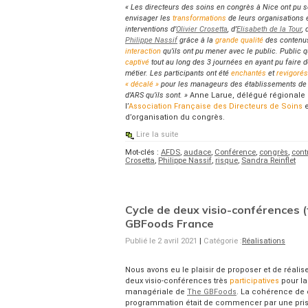
« Les directeurs des soins en congrès à Nice ont pu s
envisager les
transformations
de leurs organisations e
interventions d’
Olivier Crosetta
, d’
Elisabeth de la Tour
,
Philippe Nassif
grâce à la
grande qualité
des contenus
interaction
qu’ils ont pu mener avec le public. Public qu
captivé
tout au long des 3 journées en ayant pu faire 
métier. Les participants ont été
enchantés
et
revigorés
« décalé »
pour les manageurs des établissements de 
d’ARS qu’ils sont. »
Anne Larue, délégué régionale
l’
Association Française des Directeurs de Soins
e
d’organisation du congrès.
Lire la suite
Mot-clés :
AFDS
,
audace
,
Conférence
,
congrès
,
cont
Crosetta
,
Philippe Nassif
,
risque
,
Sandra Reinflet
Cycle de deux visio-conférences (
GBFoods France
Publié le 2 avril 2021
|
Catégorie :
Réalisations
Nous avons eu le plaisir de proposer et de réalis
deux visio-conférences très
participatives
pour la
managériale de
The GBFoods
. La cohérence de 
programmation était de commencer par une pris