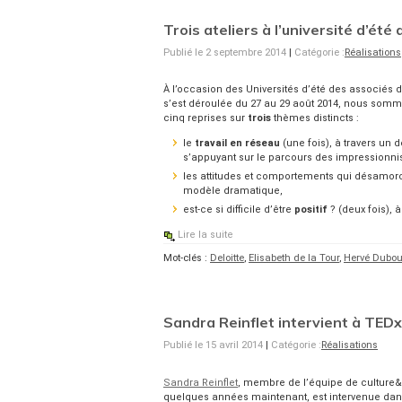
Trois ateliers à l’université d’ét
Publié le 2 septembre 2014
|
Catégorie :
Réalisations
À l’occasion des Universités d’été des associés de
s’est déroulée du 27 au 29 août 2014, nous somm
cinq reprises sur
trois
thèmes distincts :
le
travail en réseau
(une fois), à travers un dé
s’appuyant sur le parcours des impressionnis
les attitudes et comportements qui désamor
modèle dramatique,
est-ce si difficile d’être
positif
? (deux fois), 
Lire la suite
Mot-clés :
Deloitte
,
Elisabeth de la Tour
,
Hervé Dubou
Sandra Reinflet intervient à TEDx 
Publié le 15 avril 2014
|
Catégorie :
Réalisations
Sandra Reinflet
, membre de l’équipe de culture
quelques années maintenant, est intervenue dan