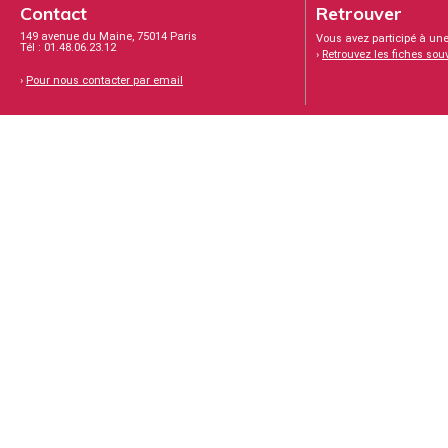
Contact
Retrouver
149 avenue du Maine, 75014 Paris
Vous avez participé à une
Tél : 01.48.06.23.12
›
Retrouvez les fiches sou
›
Pour nous contacter par email