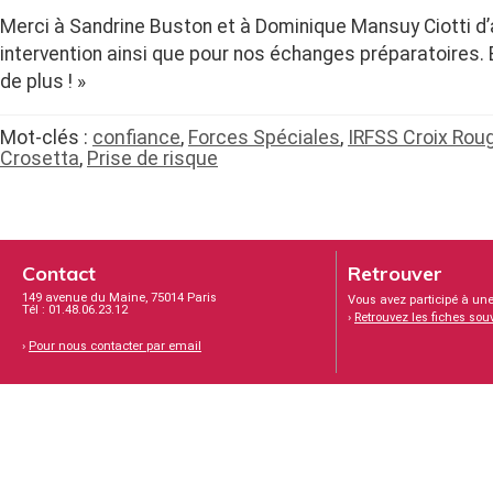
Merci à Sandrine Buston et à Dominique Mansuy Ciotti d’
intervention ainsi que pour nos échanges préparatoires. Br
de plus ! »
Mot-clés :
confiance
,
Forces Spéciales
,
IRFSS Croix Rou
Crosetta
,
Prise de risque
Contact
Retrouver
149 avenue du Maine, 75014 Paris
Vous avez participé à une
Tél : 01.48.06.23.12
›
Retrouvez les fiches sou
›
Pour nous contacter par email