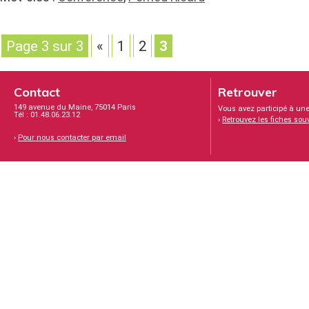
Page 3 sur 3
«
1
2
3
Contact
Retrouver
149 avenue du Maine, 75014 Paris
Vous avez participé à une
Tél : 01.48.06.23.12
›
Retrouvez les fiches sou
›
Pour nous contacter par email