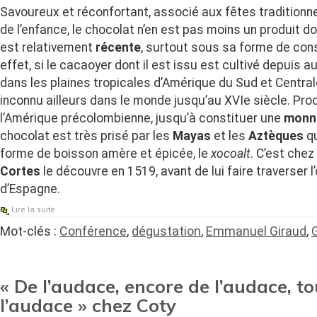
Savoureux et réconfortant, associé aux fêtes traditionn
de l’enfance, le chocolat n’en est pas moins un produit do
est relativement
récente
, surtout sous sa forme de con
effet, si le cacaoyer dont il est issu est cultivé depuis a
dans les plaines tropicales d’Amérique du Sud et Centrale
inconnu ailleurs dans le monde jusqu’au XVIe siècle. Pro
l’Amérique précolombienne, jusqu’à constituer une
monna
chocolat est très prisé par les
Mayas
et les
Aztèques
qu
forme de boisson amère et épicée, le
xocoalt
. C’est chez
Cortes
le découvre en 1519, avant de lui faire traverser l’o
d’Espagne.
Lire la suite
Mot-clés :
Conférence
,
dégustation
,
Emmanuel Giraud
,
« De l’audace, encore de l’audace, t
l’audace » chez Coty