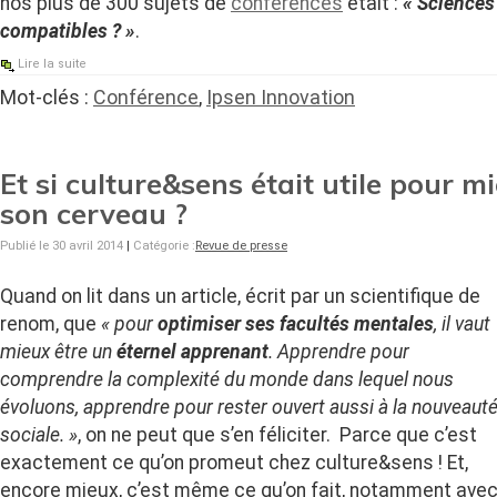
nos plus de 300 sujets de
conférences
était :
« Sciences 
compatibles ? »
.
Lire la suite
Mot-clés :
Conférence
,
Ipsen Innovation
Et si culture&sens était utile pour m
son cerveau ?
Publié le 30 avril 2014
|
Catégorie :
Revue de presse
Quand on lit dans un article, écrit par un scientifique de
renom, que
« pour
optimiser ses facultés mentales
, il vaut
mieux être un
éternel apprenant
. Apprendre pour
comprendre la complexité du monde dans lequel nous
évoluons, apprendre pour rester ouvert aussi à la nouveaut
sociale. »
, on ne peut que s’en féliciter. Parce que c’est
exactement ce qu’on promeut chez culture&sens ! Et,
encore mieux, c’est même ce qu’on fait, notamment ave