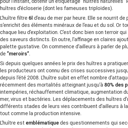
pour l’instant, obtenir un étiquetage “huîtres naturelles” 
huîtres d’écloserie (dont les fameuses triploïdes).
L’huître filtre
6l
d’eau de mer par heure. Elle se nourrit de
s’enrichit des éléments minéraux de l’eau et du sol. Or to
chaque lieu d’exploitation. C’est donc bien son terroir qu
des saveurs distincts. En outre, l’affinage en claires ajo
palette gustative. On commence d’ailleurs à parler de plu
de
“meroirs”
.
Si depuis quelques années le prix des huîtres a pratique
les producteurs ont connu des crises successives jusqu
depuis l’été 2008. L’huître subit en effet nombre d’attaq
récemment des mortalités atteignant jusqu’à
80% des p
intempéries, réchauffement climatique, augmentation du 
mer, virus et bactéries. Les déplacements des huîtres d’u
différents stades de leurs vies contribuent d’ailleurs à l
tout comme la production intensive.
L’huître est
emblématique
des questionnements qui seco