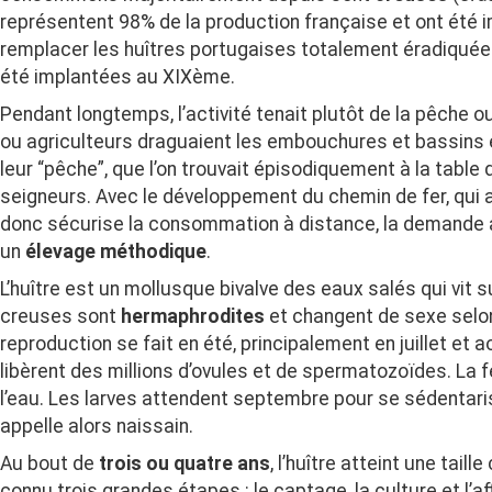
représentent 98% de la production française et ont été
remplacer les huîtres portugaises totalement éradiquée
été implantées au XIXème.
Pendant longtemps, l’activité tenait plutôt de la pêche ou
ou agriculteurs draguaient les embouchures et bassins 
leur “pêche”, que l’on trouvait épisodiquement à la table
seigneurs. Avec le développement du chemin de fer, qui a
donc sécurise la consommation à distance, la demande
un
élevage méthodique
.
L’huître est un mollusque bivalve des eaux salés qui vit sur
creuses sont
hermaphrodites
et changent de sexe selon
reproduction se fait en été, principalement en juillet et 
libèrent des millions d’ovules et de spermatozoïdes. La 
l’eau. Les larves attendent septembre pour se sédentarise
appelle alors naissain.
Au bout de
trois ou quatre ans
, l’huître atteint une tail
connu trois grandes étapes : le captage, la culture et l’af