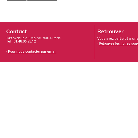
Contact
Retrouver
149 avenue du Maine, 75014 Paris
Vous avez participé à une
Tél : 01.48.06.23.12
›
Retrouvez les fiches sou
›
Pour nous contacter par email