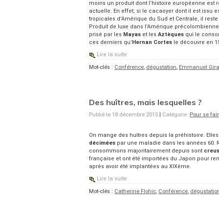
moins un produit dont l’histoire européenne est 
actuelle. En effet, si le cacaoyer dont il est issu
tropicales d’Amérique du Sud et Centrale, il rest
Produit de luxe dans l’Amérique précolombienne,
prisé par les
Mayas
et les
Aztèques
qui le conso
ces derniers qu’
Hernan Cortes
le découvre en 151
Lire la suite
Mot-clés :
Conférence
,
dégustation
,
Emmanuel Gir
Des huîtres, mais lesquelles ?
Publié le 18 décembre 2015
|
Catégorie :
Pour se fai
On mange des huîtres depuis la préhistoire. Elles 
décimées
par une maladie dans les années 60. Ra
consommons majoritairement depuis sont
creu
française et ont été importées du Japon pour re
après avoir été implantées au XIXème.
Lire la suite
Mot-clés :
Catherine Flohic
,
Conférence
,
dégustatio