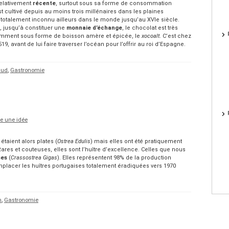
relativement
récente
, surtout sous sa forme de consommation
 est cultivé depuis au moins trois millénaires dans les plaines
e totalement inconnu ailleurs dans le monde jusqu’au XVIe siècle.
 jusqu’à constituer une
monnaie d’échange
, le chocolat est très
mment sous forme de boisson amère et épicée, le
xocoalt
. C’est chez
9, avant de lui faire traverser l’océan pour l’offrir au roi d’Espagne.
aud
,
Gastronomie
re une idée
étaient alors plates (
Ostrea Edulis
) mais elles ont été pratiquement
res et couteuses, elles sont l’huître d’excellence. Celles que nous
ses
(
Crassostrea Gigas
). Elles représentent 98% de la production
mplacer les huîtres portugaises totalement éradiquées vers 1970
n
,
Gastronomie