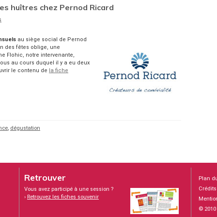
es huîtres chez Pernod Ricard
s
nsuels
au siège social de Pernod
 des fêtes oblige, une
ne Flohic, notre intervenante,
ous au cours duquel il y a eu deux
vrir le contenu de
la fiche
nce
,
dégustation
Retrouver
Plan du
Crédits
Vous avez participé à une session ?
›
Retrouvez les fiches souvenir
Mentio
© 2010 