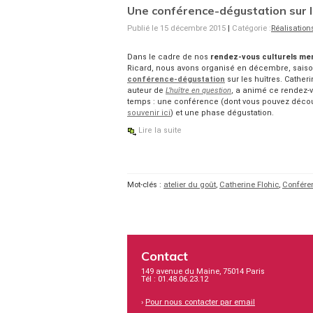
Une conférence-dégustation sur l
Publié le 15 décembre 2015
|
Catégorie :
Réalisation
Dans le cadre de nos
rendez-vous culturels me
Ricard, nous avons organisé en décembre, saison
conférence-dégustation
sur les huîtres. Catheri
auteur de
L’huître en question
, a animé ce rendez-v
temps : une conférence (dont vous pouvez décou
souvenir ici
) et une phase dégustation.
Lire la suite
Mot-clés :
atelier du goût
,
Catherine Flohic
,
Confére
Contact
149 avenue du Maine, 75014 Paris
Tél : 01.48.06.23.12
›
Pour nous contacter par email