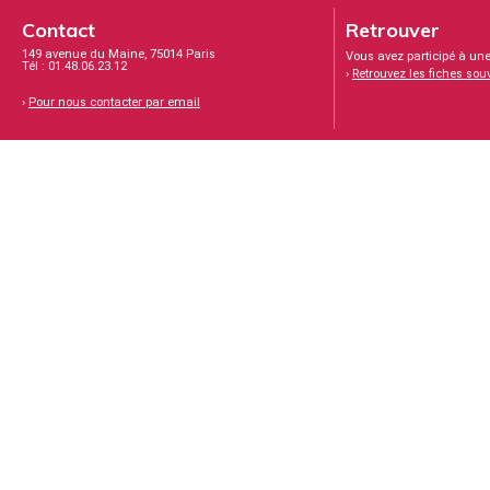
Contact
Retrouver
149 avenue du Maine, 75014 Paris
Vous avez participé à une
Tél : 01.48.06.23.12
›
Retrouvez les fiches sou
›
Pour nous contacter par email