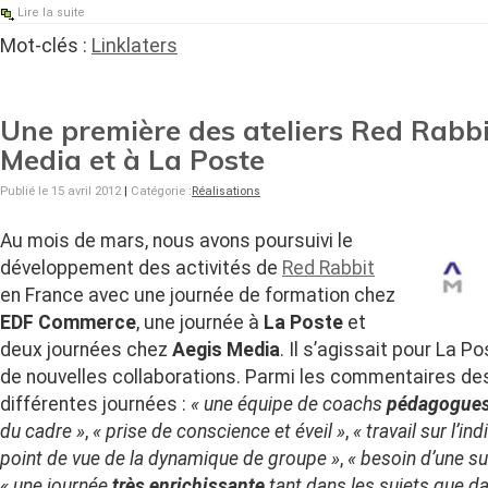
Lire la suite
Mot-clés :
Linklaters
Une première des ateliers Red Rabbi
Media et à La Poste
Publié le 15 avril 2012
|
Catégorie :
Réalisations
Au mois de mars, nous avons poursuivi le
développement des activités de
Red Rabbit
en France avec une journée de formation chez
EDF Commerce
, une journée à
La Poste
et
deux journées chez
Aegis Media
. Il s’agissait pour La 
de nouvelles collaborations. Parmi les commentaires des
différentes journées :
« une équipe de coachs
pédagogues
du cadre »
,
« prise de conscience et éveil »
,
« travail sur l’ind
point de vue de la dynamique de groupe »
,
« besoin d’une sui
« une journée
très enrichissante
tant dans les sujets que da