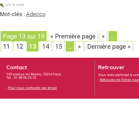
Lire la suite
Mot-clés :
Adecco
Page 13 sur 19
« Première page
«
…
11
12
13
14
15
…
»
Dernière page »
Contact
Retrouver
149 avenue du Maine, 75014 Paris
Vous avez participé à une
Tél : 01.48.06.23.12
›
Retrouvez les fiches sou
›
Pour nous contacter par email