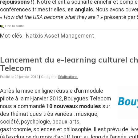
réjouissons !
). Notre client a souhaité enrichir et compl
conférences trimestrielles,
en anglais
. Nous avons ouve
« How did the USA become what they are ? »
présenté par 
Lire la suite
Mot-clés :
Natixis Asset Management
Lancement du e-learning culturel c
Telecom
Publié le 22 janvier 2012
|
Catégorie :
Réalisations
Après la mise en ligne réussie d’un module
pilote à la mi-janvier 2012, Bouygues Telecom
nous a commandé
10 nouveaux modules
sur
des thématiques très variées : musique,
société, psychologie, beaux-arts,
gastronomie, sciences et philosophie. Il est prévu de livr
(à l’exclusion du mois d’août) tout au long de l’année. c