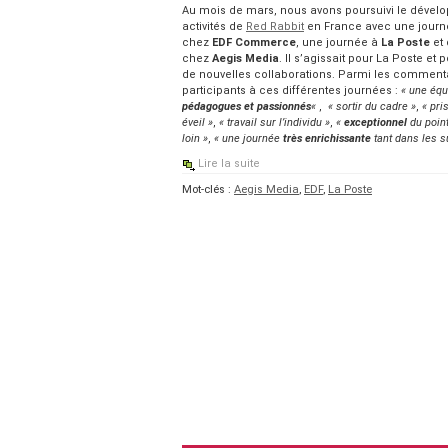
Au mois de mars, nous avons poursuivi le déve
activités de
Red Rabbit
en France avec une journ
chez
EDF Commerce
, une journée à
La Poste
et 
chez
Aegis Media
. Il s’agissait pour La Poste et
de nouvelles collaborations. Parmi les comment
participants à ces différentes journées :
« une éq
pédagogues et passionnés
«
,
« sortir du cadre »
,
« pri
éveil »
,
« travail sur l’individu »
,
«
exceptionnel
du point
loin »
,
« une journée
très enrichissante
tant dans les s
Lire la suite
Mot-clés :
Aegis Media
,
EDF
,
La Poste