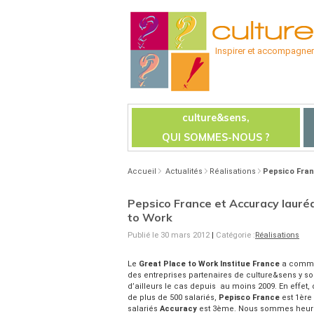
Inspirer et accompagner l
culture&sens,
QUI SOMMES-NOUS ?
Accueil
Actualités
Réalisations
Pepsico Fran
Pepsico France et Accuracy lauré
to Work
Publié le 30 mars 2012
|
Catégorie :
Réalisations
Le
Great Place to Work Institue France
a commu
des entreprises partenaires de culture&sens y 
d’ailleurs le cas depuis au moins 2009. En effet,
de plus de 500 salariés,
Pepisco France
est 1ère
salariés
Accuracy
est 3ème. Nous sommes heureu