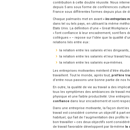
contribution à cette double réussite. Nous inter
depuis 5 ans sous forme de conférences culturel
France sous différentes formes depuis plus de d
Chaque palmarès met en avant
« les entreprises mo
dans tel ou tels pays, en utilisant la même méth
Etats Unis. La définition d’une « Great Workplace 
« font confiance à leur encadrement, sont fiers de l
collègues » – repose sur l’idée que la qualité d’
relations liés entre eux :
la relation entre les salariés et les dirigeants,
la relation entre les salariés et leur travail/le
la relation entre les salariés eux-mêmes.
Les entreprises motivantes méritent d’être étudié
travaillent. Tout le monde, après tout,
préfère tr
d’entre nous passons une bonne partie de nos heur
En outre, la qualité de vie au travail a des impl
tous les symptômes des ambiances de travail m
physique et une faible productivité. Une entreprise
confiance
dans leur encadrement et sont respect
Dans une entreprise motivante, la façon dont les
travail est considéré comme un objectif à part en
habituel, qui fait de l’augmentation des profits le
bon travailler » ces deux objectifs sont considé
de travail favorable développent par là-même
la 