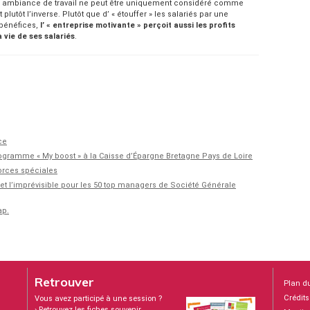
 ambiance de travail ne peut être uniquement considéré comme
 plutôt l’inverse. Plutôt que d’ « étouffer » les salariés par une
 bénéfices,
l’ « entreprise motivante » perçoit aussi les profits
vie de ses salariés
.
ce
rogramme « My boost » à la Caisse d’Épargne Bretagne Pays de Loire
forces spéciales
n et l’imprévisible pour les 50 top managers de Société Générale
ap.
Retrouver
Plan du
Crédits
Vous avez participé à une session ?
›
Retrouvez les fiches souvenir