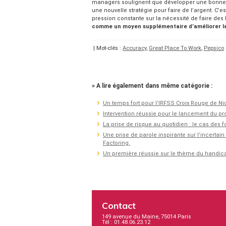
managers soulignent que développer une bonne
une nouvelle stratégie pour faire de l’argent. C’est
pression constante sur la nécessité de faire des
comme un moyen supplémentaire d’améliorer la 
| Mot-clés :
Accuracy
,
Great Place To Work
,
Pepsico
» A lire également dans même catégorie :
Un temps fort pour l’IRFSS Croix Rouge de Ni
Intervention réussie pour le lancement du p
La prise de risque au quotidien : le cas des 
Une prise de parole inspirante sur l’incertai
Factoring.
Un première réussie sur le thème du handic
Contact
149 avenue du Maine, 75014 Paris
Tél : 01.48.06.23.12