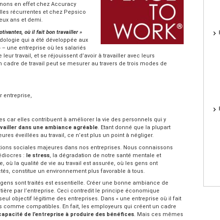
venons en effet chez Accuracy
les récurrentes et chez Pepsico
eux ans et demi.
tivantes, où il fait bon travailler »
odologie qui a été développée aux
» – une entreprise où les salariés
eur travail, et se réjouissent d’avoir à travailler avec leurs
un cadre de travail peut se mesurer au travers de trois modes de
ur entreprise,
es car elles contribuent à améliorer la vie des personnels qui y
availler dans une ambiance agréable
. Etant donné que la plupart
es éveillées au travail, ce n’est plus un point à négliger.
ications sociales majeures dans nos entreprises. Nous connaissons
édiocres :
le stress
, la dégradation de notre santé mentale et
, où la qualité de vie au travail est assurée, où les gens ont
és, constitue un environnement plus favorable à tous.
 gens sont traités est essentielle. Créer une bonne ambiance de
tière par l’entreprise. Ceci contredit le principe économique
 seul objectif légitime des entreprises. Dans « une entreprise où il fait
rés comme compatibles. En fait, les employeurs qui créent un cadre
capacité de l’entreprise à produire des bénéfices
. Mais ces mêmes