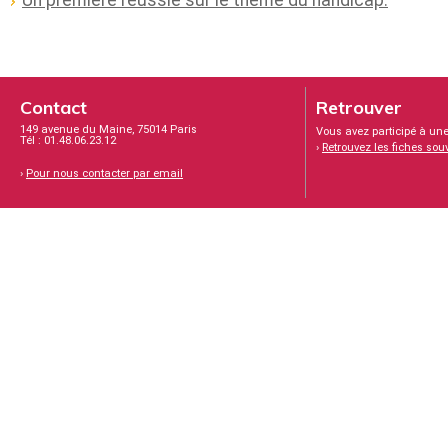
Contact
Retrouver
149 avenue du Maine, 75014 Paris
Vous avez participé à une
Tél : 01.48.06.23.12
›
Retrouvez les fiches sou
›
Pour nous contacter par email