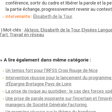
conférence, sortir du cadre et libérer la parole et la 
la partie échange, progressivement revenir au context
intervenante
:
Élisabeth de la Tour
.
| Mot-clés :
Akteos
,
Elisabeth de la Tour
,
Elysées Langu
l'art
,
Travail en réseau
» A lire également dans même catégorie :
Un temps fort pour l’IRFSS Croix Rouge de Nice
Intervention réussie pour le lancement du programme 
d’Épargne Bretagne Pays de Loire
La prise de risque au quotidien : le cas des forces sp
Une prise de parole inspirante sur l’incertain et l’impré
managers de Société Générale Factoring.
Un première réussie sur le thème du handicap.