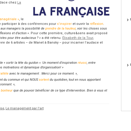
audace chez
La
anagériale »
, le
 participer à des conférences pour
s’inspirer
et ouvrir la
réflexion
.
 aux managers la possibilité de
prendre de la hauteur
, voir les choses sous
lexions et d’action »
. Pour cette première, culture&sens avait proposé
istes pour être audacieux ? »
a été retenu.
Élisabeth de la Tour
,
uvre de 6 artistes – de Manet à Bansky – pour incarner l’audace et
e « sortir la tête du guidon ». Un moment d’inspiration
réussi
, entre
s motivations et dynamique d’organisation! »
rallèle
avec le management . Merci pour ce moment. »,
tent du commun et qui NOUS
sortent
du quotidien, tout en nous apportant
ionnant. »,
n
bonheur
que de pouvoir bénéficier de ce type d’intervention. Bien à vous et
ise
,
Le management par l'art