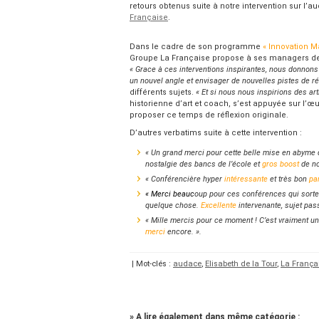
retours obtenus suite à notre intervention sur l’
Française
.
Dans le cadre de son programme
« Innovation M
Groupe La Française propose à ses managers de
« Grace à ces interventions inspirantes, nous donnons
un nouvel angle et envisager de nouvelles pistes de réf
différents sujets.
« Et si nous nous inspirions des art
historienne d’art et coach, s’est appuyée sur l’œ
proposer ce temps de réflexion originale.
D’autres verbatims suite à cette intervention :
« Un grand merci pour cette belle mise en abyme d
nostalgie des bancs de l’école et
gros boost
de no
« Conférencière hyper
intéressante
et très bon
pa
« Merci beauc
oup pour ces conférences qui sor
quelque chose.
Excellente
intervenante, sujet pass
« Mille mercis pour ce moment ! C’est vraiment u
merci
encore. ».
| Mot-clés :
audace
,
Elisabeth de la Tour
,
La França
» A lire également dans même catégorie :