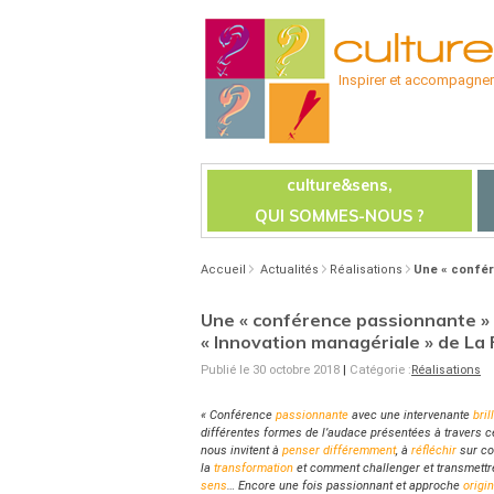
Inspirer et accompagner l
culture&sens,
QUI SOMMES-NOUS ?
Accueil
Actualités
Réalisations
Une « confér
Une « conférence passionnante » 
« Innovation managériale » de La
Publié le 30 octobre 2018
|
Catégorie :
Réalisations
« Conférence
passionnante
avec une intervenante
bril
différentes formes de l’audace présentées à travers c
nous invitent à
penser différemment
, à
réfléchir
sur c
la
transformation
et comment challenger et transmettr
sens
… Encore une fois passionnant et approche
origi