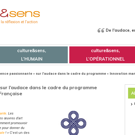
a réflexion et l'action
De l'audace, e
culture&sens,
culture&sens,
L’HUMAIN
L’OPÉRATIONNEL
ence passionnante » sur l’audace dans le cadre du programme « Innovation man
sur l’audace dans le cadre du programme
 Française
A
lante
. Les
es œuvres d’art
omment promouvoir
e pour donner du
nale
! »
C’est un des