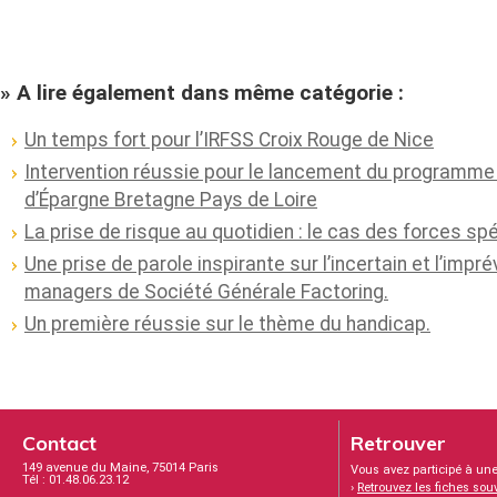
» A lire également dans même catégorie :
Un temps fort pour l’IRFSS Croix Rouge de Nice
Intervention réussie pour le lancement du programme 
d’Épargne Bretagne Pays de Loire
La prise de risque au quotidien : le cas des forces sp
Une prise de parole inspirante sur l’incertain et l’impré
managers de Société Générale Factoring.
Un première réussie sur le thème du handicap.
Contact
Retrouver
149 avenue du Maine, 75014 Paris
Vous avez participé à une
Tél : 01.48.06.23.12
›
Retrouvez les fiches sou