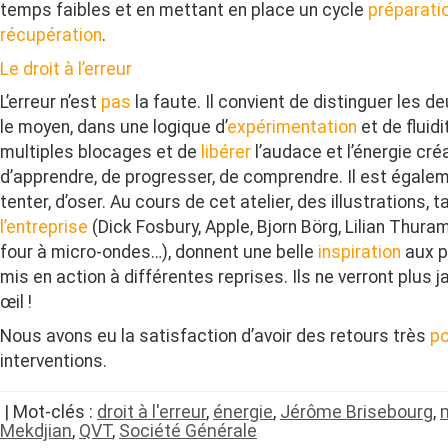
temps faibles et en mettant en place un cycle
préparatio
récupération
.
Le droit à l’erreur
L’erreur n’est
pas
la faute. Il convient de distinguer les deu
le moyen, dans une logique d’
expérimentation
et de fluid
multiples blocages et de
libérer
l’audace et l’énergie créat
d’apprendre, de progresser, de comprendre. Il est égalem
tenter, d’oser. Au cours de cet atelier, des illustrations, 
l’entreprise
(Dick Fosbury, Apple, Bjorn Börg, Lilian Thuram
four à micro-ondes…), donnent une belle
inspiration
aux p
mis en action à différentes reprises. Ils ne verront plus 
œil !
Nous avons eu la satisfaction d’avoir des retours très
po
interventions.
| Mot-clés :
droit à l'erreur
,
énergie
,
Jérôme Brisebourg
,
Mekdjian
,
QVT
,
Société Générale