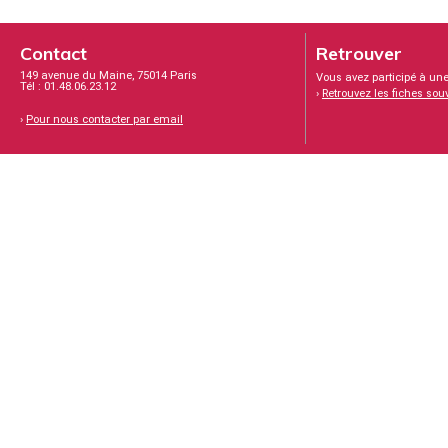
Contact
Retrouver
149 avenue du Maine, 75014 Paris
Vous avez participé à une
Tél : 01.48.06.23.12
›
Retrouvez les fiches sou
›
Pour nous contacter par email