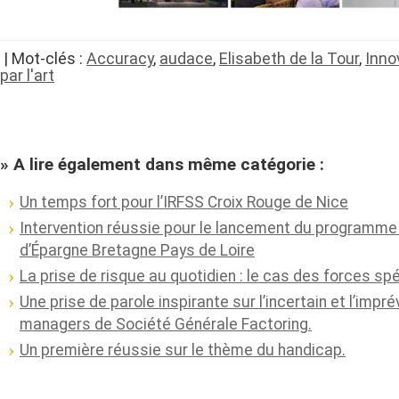
| Mot-clés :
Accuracy
,
audace
,
Elisabeth de la Tour
,
Inno
par l'art
» A lire également dans même catégorie :
Un temps fort pour l’IRFSS Croix Rouge de Nice
Intervention réussie pour le lancement du programme 
d’Épargne Bretagne Pays de Loire
La prise de risque au quotidien : le cas des forces sp
Une prise de parole inspirante sur l’incertain et l’impré
managers de Société Générale Factoring.
Un première réussie sur le thème du handicap.