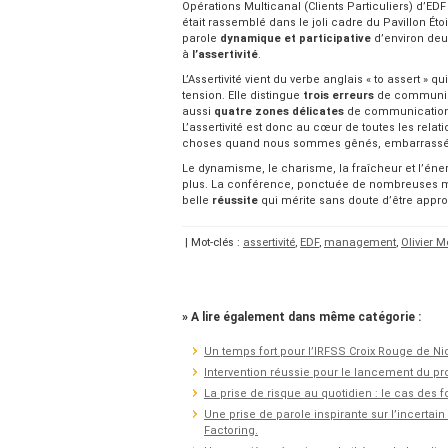
Opérations Multicanal (Clients Particuliers) d’
était rassemblé dans le joli cadre du Pavillon Éto
parole
dynamique et participative
d’environ deux
à
l’assertivité
.
L’Assertivité vient du verbe anglais « to assert » qu
tension. Elle distingue
trois erreurs
de communicati
aussi
quatre zones délicates
de communication :
L’assertivité est donc au cœur de toutes les relati
choses quand nous sommes gênés, embarrassés…
Le dynamisme, le charisme, la fraîcheur et l’éner
plus. La conférence, ponctuée de nombreuses mise
belle
réussite
qui mérite sans doute d’être approfo
| Mot-clés :
assertivité
,
EDF
,
management
,
Olivier 
» A lire également dans même catégorie :
Un temps fort pour l’IRFSS Croix Rouge de Ni
Intervention réussie pour le lancement du p
La prise de risque au quotidien : le cas des 
Une prise de parole inspirante sur l’incertai
Factoring.