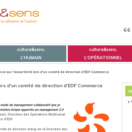
a réflexion et l'action
culture&sens,
culture&sens,
L’HUMAIN
L’OPÉRATIONNEL
ce sur l’assertivité lors d’un comité de direction d’EDF Commerce
lors d’un comité de direction d’EDF Commerce
A
 le mode de management collaboratif que je
 première brique apportée au management 2.0
razin, Directeur des Opérations Multicanal
ce d’EDF.
té de direction élargi de la Direction des