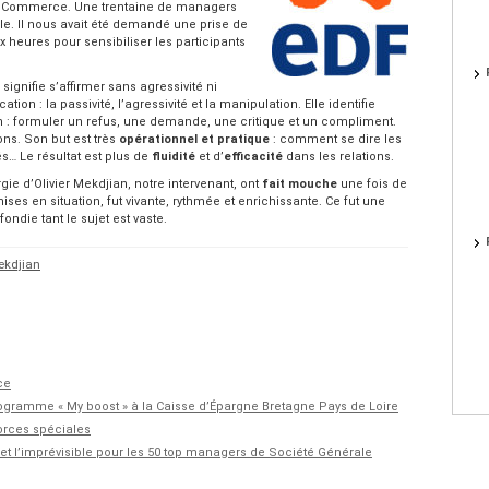
EDF Commerce. Une trentaine de managers
ile. Il nous avait été demandé une prise de
 heures pour sensibiliser les participants
i signifie s’affirmer sans agressivité ni
on : la passivité, l’agressivité et la manipulation. Elle identifie
 formuler un refus, une demande, une critique et un compliment.
ons. Son but est très
opérationnel et pratique
: comment se dire les
 Le résultat est plus de
fluidité
et d’
efficacité
dans les relations.
gie d’Olivier Mekdjian, notre intervenant, ont
fait mouche
une fois de
s en situation, fut vivante, rythmée et enrichissante. Ce fut une
ndie tant le sujet est vaste.
Mekdjian
ce
rogramme « My boost » à la Caisse d’Épargne Bretagne Pays de Loire
forces spéciales
n et l’imprévisible pour les 50 top managers de Société Générale