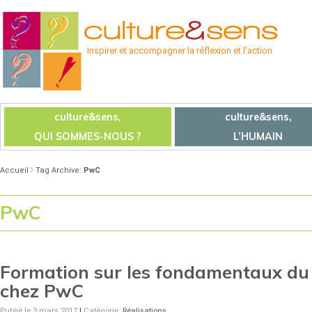
Inspirer et accompagner la réflexion et l'action
culture&sens,
culture&sens,
QUI SOMMES-NOUS ?
L’HUMAIN
Accueil
Tag Archive:
PwC
PwC
Formation sur les fondamentaux d
chez PwC
Publié le 3 mars 2017
|
Catégorie :
Réalisations