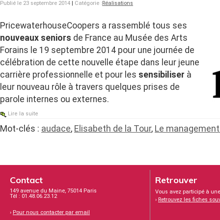
Publié le 23 septembre 2014
|
Catégorie :
Réalisations
PricewaterhouseCoopers a rassemblé tous ses
nouveaux seniors
de France au Musée des Arts
Forains le 19 septembre 2014 pour une journée de
célébration de cette nouvelle étape dans leur jeune
carrière professionnelle et pour les
sensibiliser
à
leur nouveau rôle à travers quelques prises de
parole internes ou externes.
Lire la suite
Mot-clés :
audace
,
Elisabeth de la Tour
,
Le management p
Contact
Retrouver
149 avenue du Maine, 75014 Paris
Vous avez participé à une
Tél : 01.48.06.23.12
›
Retrouvez les fiches sou
›
Pour nous contacter par email