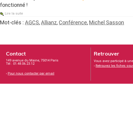
fonctionné !
Lire la suite
Mot-clés :
AGCS
,
Allianz
,
Conférence
,
Michel Sasson
Contact
Retrouver
149 avenue du Maine, 75014 Paris
Vous avez participé à une
Tél : 01.48.06.23.12
›
Retrouvez les fiches sou
›
Pour nous contacter par email