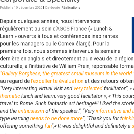
Publié le 10 décembre 2020
|
Catégorie :
Réalisations
Depuis quelques années, nous intervenons
régulièrement au sein d’
AGCS France
(« Lunch &
Learn » ouverts à tous et conférences inspirantes
pour les managers ou le Comex élargi). Pour la
première fois, nous sommes intervenus la semaine
dernière en anglais et directement au niveau de la régio
culturelle, à l’initiative de William Prein, reponsable format
“Gallery Borghese, the greatest small museum in the world 
au regard de
l’excellente évaluation
et des retours obtenu
“Very interesting virtual visit and
very talented
facilitator”
,
« 
thematic
lunch and learn, very good facilitator »
,
« This cou
travel to Rome. Such fantastic art heritage!!! Liked the stor
and the
enthusiasm
of the speaker.”
,
“Very
informative and i
type learning
needs to be done more
”
, “
Thank you for t
hinki
offering something
fun
”
,
« It was delightful and definately a
s