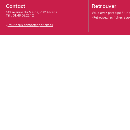
Contact
Retrouver
149 avenue du Maine, 75014 Paris
Vous avez participé à une
Tél : 01.48.06.23.12
›
Retrouvez les fiches sou
›
Pour nous contacter par email