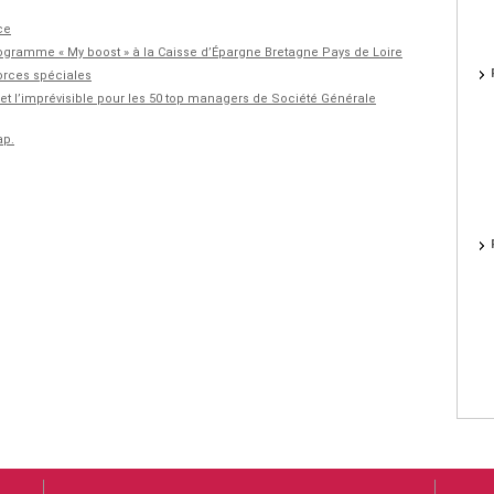
ce
rogramme « My boost » à la Caisse d’Épargne Bretagne Pays de Loire
forces spéciales
n et l’imprévisible pour les 50 top managers de Société Générale
ap.