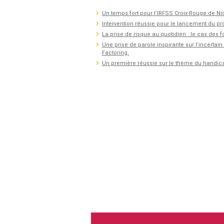
Un temps fort pour l’IRFSS Croix Rouge de Ni
Intervention réussie pour le lancement du p
La prise de risque au quotidien : le cas des 
Une prise de parole inspirante sur l’incertai
Factoring.
Un première réussie sur le thème du handic