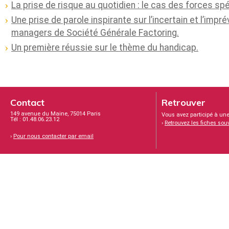
La prise de risque au quotidien : le cas des forces sp
Une prise de parole inspirante sur l’incertain et l’impré
managers de Société Générale Factoring.
Un première réussie sur le thème du handicap.
Contact
Retrouver
149 avenue du Maine, 75014 Paris
Vous avez participé à une
Tél : 01.48.06.23.12
›
Retrouvez les fiches sou
›
Pour nous contacter par email