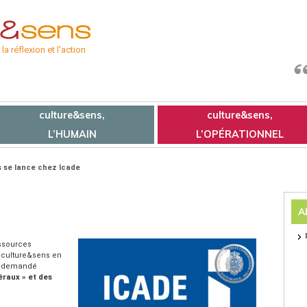
a réflexion et l'action
culture&sens,
culture&sens,
L’HUMAIN
L’OPÉRATIONNEL
 se lance chez Icade
A
essources
 culture&sens en
 a demandé
éraux » et des