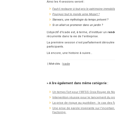
Ainsi les 4 sessions seront :
Faut-il restaurer à tout prix le patrimoine immobili
Pourquoi tout le monde aime Mozart ?
Starwars, une mythologie du temps présent ?
Si on allait se promener dans un jardin ?
L’objectif d’Icade est, à terme, d’instituer un
rend
récurrente dans la vie de l’entreprise.
La première session s’est parfaitement déroulée 
participants.
Là encore, une histoire à suivre…
| Mot-clés :
Icade
» A lire également dans même catégorie :
Un temps fort pour l’IRFSS Croix Rouge de Ni
Intervention réussie pour le lancement du p
La prise de risque au quotidien : le cas des 
Une prise de parole inspirante sur l’incertai
Factoring.