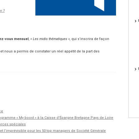
er ?
ez-vous mensuel
,
« Les midis thématiques »,
qui s’inscrira de façon
et nous a permis de constater un réel appétit de la part des
ce
rogramme « My boost » à la Caisse d’Épargne Bretagne Pays de Loire
forces spéciales
n et l’imprévisible pour les 50 top managers de Société Générale