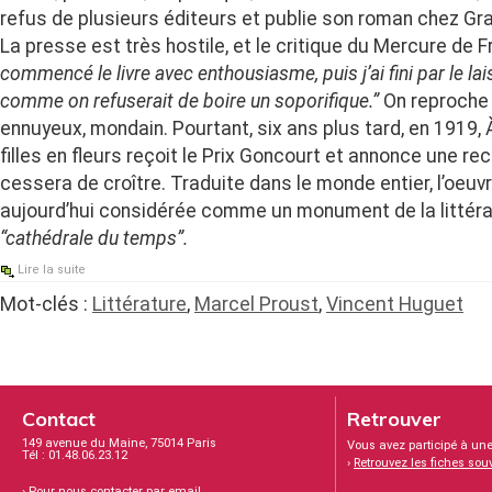
refus de plusieurs éditeurs et publie son roman chez Gr
La presse est très hostile, et le critique du Mercure de F
commencé le livre avec enthousiasme, puis j’ai fini par le la
comme on refuserait de boire un soporifique.”
On reproche à
ennuyeux, mondain. Pourtant, six ans plus tard, en 1919, 
filles en fleurs reçoit le Prix Goncourt et annonce une r
cessera de croître. Traduite dans le monde entier, l’oeuv
aujourd’hui considérée comme un monument de la littérat
“cathédrale du temps”.
Lire la suite
Mot-clés :
Littérature
,
Marcel Proust
,
Vincent Huguet
Contact
Retrouver
149 avenue du Maine, 75014 Paris
Vous avez participé à une
Tél : 01.48.06.23.12
›
Retrouvez les fiches sou
›
Pour nous contacter par email