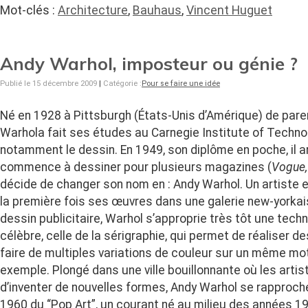
Mot-clés :
Architecture
,
Bauhaus
,
Vincent Huguet
Andy Warhol, imposteur ou génie ?
Publié le 15 décembre 2009
|
Catégorie :
Pour se faire une idée
Né en 1928 à Pittsburgh (États-Unis d’Amérique) de par
Warhola fait ses études au Carnegie Institute of Technol
notamment le dessin. En 1949, son diplôme en poche, il ar
commence à dessiner pour plusieurs magazines (
Vogue,
décide de changer son nom en : Andy Warhol. Un artiste e
la première fois ses œuvres dans une galerie new-yorka
dessin publicitaire, Warhol s’approprie très tôt une techn
célèbre, celle de la sérigraphie, qui permet de réaliser d
faire de multiples variations de couleur sur un même moti
exemple. Plongé dans une ville bouillonnante où les arti
d’inventer de nouvelles formes, Andy Warhol se rapproc
1960 du “Pop Art”, un courant né au milieu des années 1