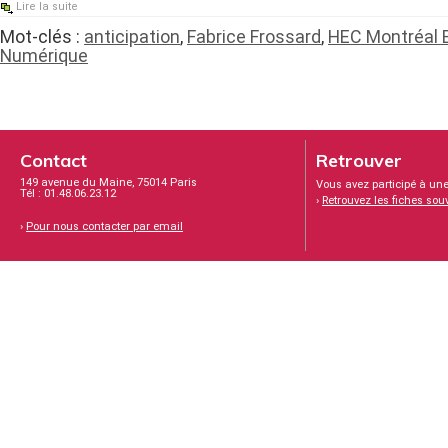
Lire la suite
Mot-clés :
anticipation
,
Fabrice Frossard
,
HEC Montréal 
Numérique
Contact
Retrouver
149 avenue du Maine, 75014 Paris
Vous avez participé à une
Tél : 01.48.06.23.12
›
Retrouvez les fiches sou
›
Pour nous contacter par email