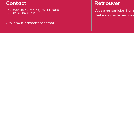
Contact
Retrouver
149 avenue du Maine, 75014 Paris
Vous avez participé à une
Tél : 01.48.06.23.12
›
Retrouvez les fiches sou
›
Pour nous contacter par email