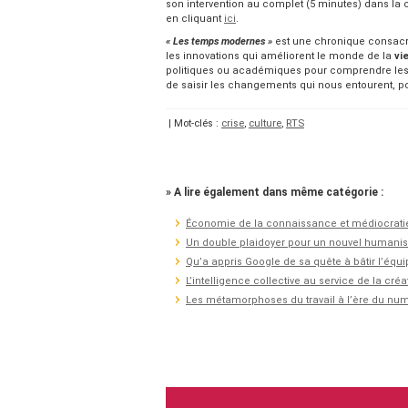
son intervention au complet (5 minutes) dans la
en cliquant
ici
.
« Les temps modernes »
est une chronique consacré
les innovations qui améliorent le monde de la
vi
politiques ou académiques pour comprendre les m
de saisir les changements qui nous entourent, po
| Mot-clés :
crise
,
culture
,
RTS
» A lire également dans même catégorie :
Économie de la connaissance et médiocrati
Un double plaidoyer pour un nouvel human
Qu’a appris Google de sa quête à bâtir l’équi
L’intelligence collective au service de la créat
Les métamorphoses du travail à l’ère du nu