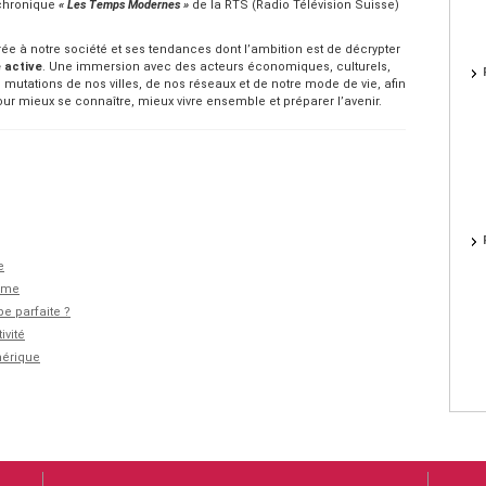
 chronique
« Les Temps Modernes »
de la RTS (Radio Télévision Suisse)
e à notre société et ses tendances dont l’ambition est de décrypter
e active
. Une immersion avec des acteurs économiques, culturels,
utations de nos villes, de nos réseaux et de notre mode de vie, afin
ur mieux se connaître, mieux vivre ensemble et préparer l’avenir.
e
isme
pe parfaite ?
ivité
mérique