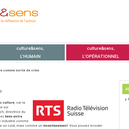
a réflexion et l'action
culture&sens,
culture&sens,
L’HUMAIN
L’OPÉRATIONNEL
re comme sortie de crise
A
se
la
culture
, car la
he sur
ch, directrice du
 des
liens entre
une industrie comme
mme un coût, mais comme un
investissement
. Vous pouvez écouter