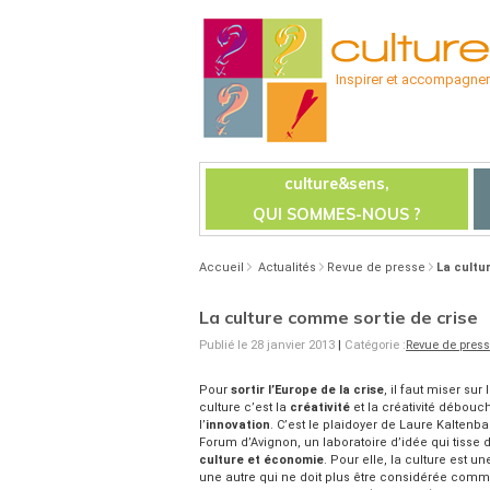
Inspirer et accompagner l
culture&sens,
QUI SOMMES-NOUS ?
Accueil
Actualités
Revue de presse
La cultu
La culture comme sortie de crise
Publié le 28 janvier 2013
|
Catégorie :
Revue de pres
Pour
sortir l’Europe de la crise
, il faut miser sur 
culture c’est la
créativité
et la créativité débouc
l’
innovation
. C’est le plaidoyer de Laure Kaltenba
Forum d’Avignon, un laboratoire d’idée qui tisse
culture et économie
. Pour elle, la culture est 
une autre qui ne doit plus être considérée co