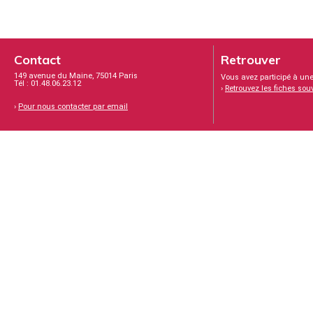
Contact
Retrouver
149 avenue du Maine, 75014 Paris
Vous avez participé à une
Tél : 01.48.06.23.12
›
Retrouvez les fiches sou
›
Pour nous contacter par email