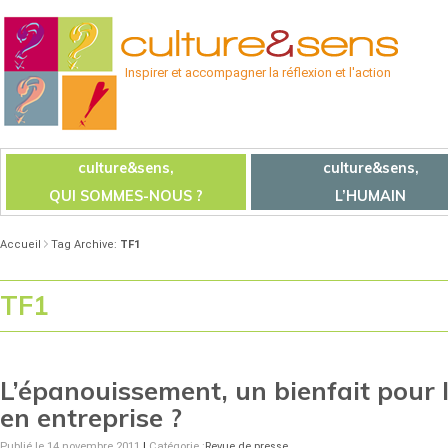
Inspirer et accompagner la réflexion et l'action
culture&sens,
culture&sens,
QUI SOMMES-NOUS ?
L’HUMAIN
Accueil
Tag Archive:
TF1
TF1
L’épanouissement, un bienfait pour l
en entreprise ?
Publié le 14 novembre 2011
|
Catégorie :
Revue de presse