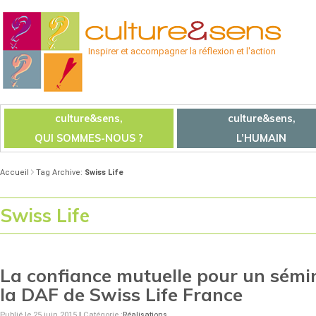
Inspirer et accompagner la réflexion et l'action
culture&sens,
culture&sens,
QUI SOMMES-NOUS ?
L’HUMAIN
Accueil
Tag Archive:
Swiss Life
Swiss Life
La confiance mutuelle pour un sémi
la DAF de Swiss Life France
Publié le 25 juin 2015
|
Catégorie :
Réalisations