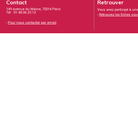
Contact
Retrouver
149 avenue du Maine, 75014 Paris
Vous avez participé à une
Tél : 01.48.06.23.12
›
Retrouvez les fiches sou
›
Pour nous contacter par email