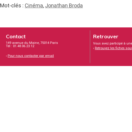
Mot-clés :
Cinéma
,
Jonathan Broda
Contact
Retrouver
149 avenue du Maine, 75014 Paris
Vous avez participé à une
Tél : 01.48.06.23.12
›
Retrouvez les fiches sou
›
Pour nous contacter par email