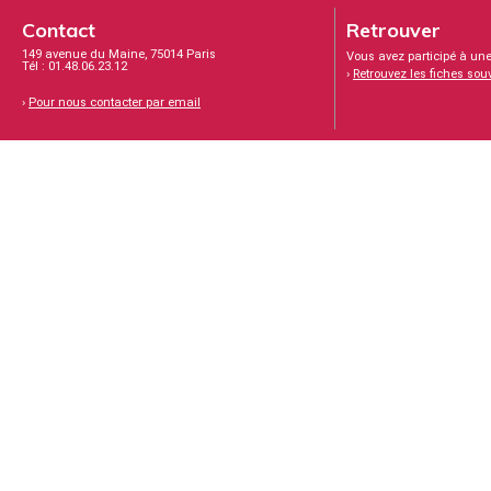
Contact
Retrouver
149 avenue du Maine, 75014 Paris
Vous avez participé à une
Tél : 01.48.06.23.12
›
Retrouvez les fiches sou
›
Pour nous contacter par email