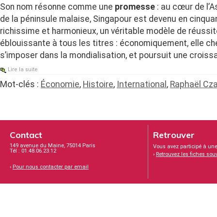
Son nom résonne comme une
promesse
: au cœur de l’A
de la péninsule malaise, Singapour est devenu en cinqua
richissime et harmonieux, un véritable modèle de réussit
éblouissante à tous les titres : économiquement, elle 
s’imposer dans la mondialisation, et poursuit une croiss
Lire la suite
Mot-clés :
Économie
,
Histoire
,
International
,
Raphaël Cza
Contact
Retrouver
149 avenue du Maine, 75014 Paris
Vous avez participé à une
Tél : 01.48.06.23.12
›
Retrouvez les fiches sou
›
Pour nous contacter par email