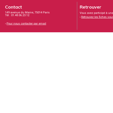
Contact
Retrouver
149 avenue du Maine, 75014 Paris
Vous avez participé à une
Tél : 01.48.06.23.12
›
Retrouvez les fiches sou
›
Pour nous contacter par email