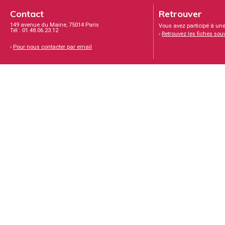
Contact
Retrouver
149 avenue du Maine, 75014 Paris
Vous avez participé à une
Tél : 01.48.06.23.12
›
Retrouvez les fiches sou
›
Pour nous contacter par email