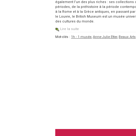
également l’un des plus riches : ses collections 
périodes, de la préhistoire à la période contempor
à la Rome et à la Grèce antiques, en passant par 
le Louvre, le British Museum est un musée univer
des cultures du monde.
Lire la suite
Mot-clés :
1h - 1 musée
,
Anne-Julie Etter
,
Beaux Arts