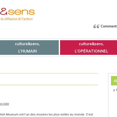
a réflexion et l'action
Comment f
culture&sens,
culture&sens,
L’HUMAIN
L’OPÉRATIONNEL
A
ne idée
British Museum est l’un des musées les plus visités au monde. C’est