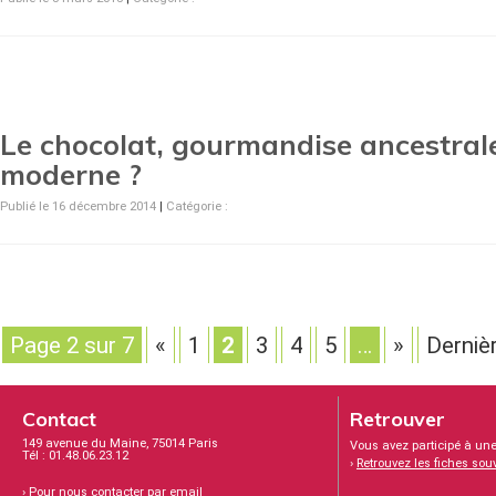
Le chocolat, gourmandise ancestrale
moderne ?
Publié le 16 décembre 2014
|
Catégorie :
Page 2 sur 7
«
1
2
3
4
5
…
»
Derniè
Contact
Retrouver
149 avenue du Maine, 75014 Paris
Vous avez participé à une
Tél : 01.48.06.23.12
›
Retrouvez les fiches sou
›
Pour nous contacter par email